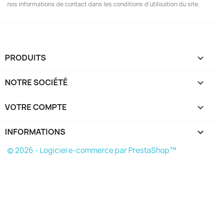
nos informations de contact dans les conditions d'utilisation du site.
PRODUITS

NOTRE SOCIÉTÉ

VOTRE COMPTE

INFORMATIONS
keyboard_arrow_down
© 2026 - Logiciel e-commerce par PrestaShop™