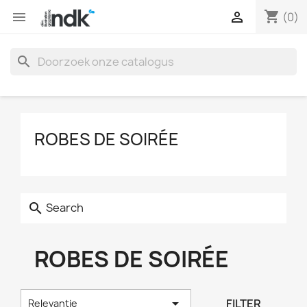
shopping_cart


(0)
search
ROBES DE SOIRÉE
Search
search
ROBES DE SOIRÉE

FILTER
Relevantie