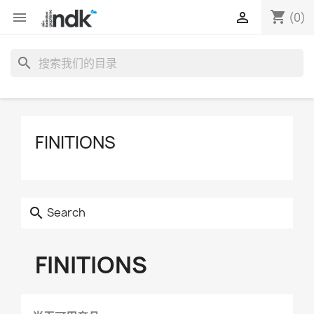
shopping_cart


(0)
search
FINITIONS
Search
search
FINITIONS